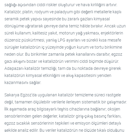
sağlığı açısından ciddi riskler oluşturur ve hava kirliliğini artırır.
Katalizör, platin, rodyum ve paladyum gibi değerli metallerle kaplı
seramik petek yapısı sayesinde bu zararlı gazları kimyasal
dönüşüme uğratarak çevreye daha temiz hâlde bırakır. Ancak uzun
süreli kullanım, kalitesiz yakıt, motorun yağ yakması, enjektörlerin
düzensiz püskürtmesi, yanlış LPG ayarları ve sürekli kısa mesafe
sürüşler katalizörün iç yüzeyinde yoğun kurum ve tortu birikimine
neden olur. Bu birikimler zamanla petek kanallarını daraltır, egzoz
gazı akışını bozar ve katalizörün verimini ciddi biçimde düşürür.
Adapazarı katalizör temizliği, tam da bu noktada devreye girerek
katalizörün kimyasal etkinliğini ve akış kapasitesini yeniden
kazanmasını sağlar.
Sakarya Egzoz’da uygulanan katalizör temizleme süreci rastgele
değil, tamamen ölçülebilir verilerle ilerleyen sistematik bir çalışmadır.
İlk aşamada araç bilgisayarlı teşhis cihazlarına bağlanır; oksijen
sensörlerinden gelen değerler, katalizör giriş-çıkış basınç farkları,
egzoz sıcaklık sensörlerinin tepkileri ve emisyon ölçümleri detaylı
şekilde analiz edilir. Bu veriler katalizörün ne ölçüde tıkalı olduğunu