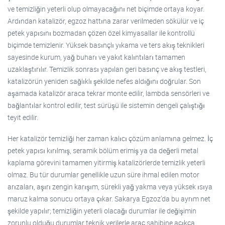
ve temizliğin yeterli olup olmayacağını net biçimde ortaya koyar.
Ardından katalizör, egzoz hattına zarar verilmeden sökülür ve iç
petek yapısını bozmadan çözen özel kimyasallar ile kontrollü
biçimde temizlenir. Yüksek basınçlı yıkama ve ters akış teknikleri
sayesinde kurum, yağ buharı ve yakıt kalıntıları tamamen
uzaklaştırılır. Temizlik sonrası yapılan geri basınç ve akış testleri,
katalizörün yeniden sağlıklı şekilde nefes aldığını doğrular. Son
aşamada katalizör araca tekrar monte edilir, lambda sensörleri ve
bağlantılar kontrol edilir, test sürüşü ile sistemin dengeli çalıştığı
teyit edilir.
Her katalizör temizliği her zaman kalıcı çözüm anlamına gelmez. İç
petek yapısı kırılmış, seramik bölüm erimiş ya da değerli metal
kaplama görevini tamamen yitirmiş katalizörlerde temizlik yeterli
olmaz. Bu tür durumlar genellikle uzun süre ihmal edilen motor
arızaları, aşırı zengin karışım, sürekli yağ yakma veya yüksek ısıya
maruz kalma sonucu ortaya çıkar. Sakarya Egzoz’da bu ayrım net
şekilde yapılır; temizliğin yeterli olacağı durumlar ile değişimin
zorunlu olduğu durumlar teknik verilerle araç sahibine açıkça