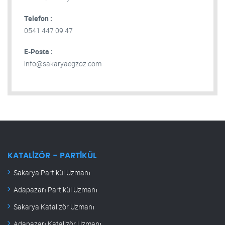
Telefon :
0541 447 09 47
E-Posta :
info@sakaryaegzoz.com
KATALIZÖR - PARTIKÜL
Sakarya Partikül Uzmanı
Adapazarı Partikül Uzmanı
Sakarya Katalizör Uzmanı
Adapazarı Katalizör Uzmanı