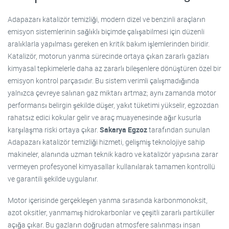
Adapazarı katalizör temizliği, modern dizel ve benzinli araçların
emisyon sistemlerinin sağlıklı biçimde çalışabilmesi için düzenli
aralıklarla yapılması gereken en kritik bakım işlemlerinden biridir.
Katalizör, motorun yanma sürecinde ortaya çıkan zararlı gazları
kimyasal tepkimelerle daha az zararlı bileşenlere dönüştüren özel bir
emisyon kontrol parçasıdır. Bu sistem verimli çalışmadığında
yalnızca çevreye salınan gaz miktarı artmaz; aynı zamanda motor
performansı belirgin şekilde düşer, yakıt tüketimi yükselir, egzozdan
rahatsız edici kokular gelir ve araç muayenesinde ağır kusurla
karşılaşma riski ortaya çıkar.
Sakarya Egzoz
tarafından sunulan
Adapazarı katalizör temizliği hizmeti, gelişmiş teknolojiye sahip
makineler, alanında uzman teknik kadro ve katalizör yapısına zarar
vermeyen profesyonel kimyasallar kullanılarak tamamen kontrollü
ve garantili şekilde uygulanır.
Motor içerisinde gerçekleşen yanma sırasında karbonmonoksit,
azot oksitler, yanmamış hidrokarbonlar ve çeşitli zararlı partiküller
açığa çıkar. Bu gazların doğrudan atmosfere salınması insan