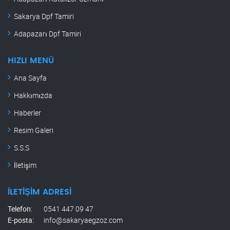
Sakarya Dpf Tamiri
Adapazarı Dpf Tamiri
HIZLI MENÜ
Ana Sayfa
Hakkımızda
Haberler
Resim Galeri
S.S.S
İletişim
İLETIŞIM ADRESI
Telefon:
0541 447 09 47
E-posta:
info@sakaryaegzoz.com