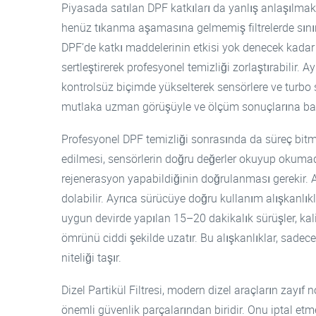
Piyasada satılan DPF katkıları da yanlış anlaşılmakt
henüz tıkanma aşamasına gelmemiş filtrelerde sınırl
DPF’de katkı maddelerinin etkisi yok denecek kadar 
sertleştirerek profesyonel temizliği zorlaştırabilir. Ay
kontrolsüz biçimde yükselterek sensörlere ve turbo s
mutlaka uzman görüşüyle ve ölçüm sonuçlarına bakı
Profesyonel DPF temizliği sonrasında da süreç bitm
edilmesi, sensörlerin doğru değerler okuyup okumad
rejenerasyon yapabildiğinin doğrulanması gerekir. 
dolabilir. Ayrıca sürücüye doğru kullanım alışkanlıkl
uygun devirde yapılan 15–20 dakikalık sürüşler, kal
ömrünü ciddi şekilde uzatır. Bu alışkanlıklar, sadece
niteliği taşır.
Dizel Partikül Filtresi, modern dizel araçların zayıf
önemli güvenlik parçalarından biridir. Onu iptal et