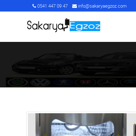
0541 447 09 47
info@sakaryaegzoz.com