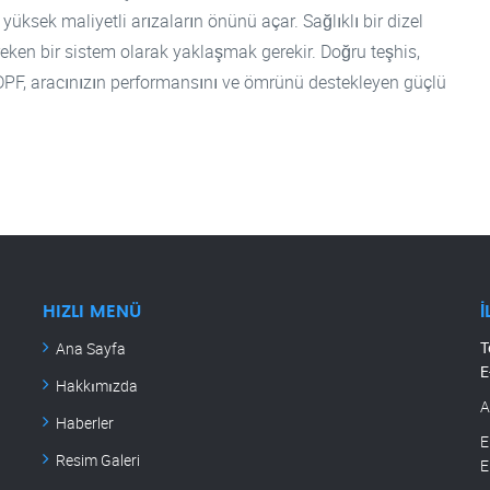
ksek maliyetli arızaların önünü açar. Sağlıklı bir dizel
eken bir sistem olarak yaklaşmak gerekir. Doğru teşhis,
 DPF, aracınızın performansını ve ömrünü destekleyen güçlü
HIZLI MENÜ
İ
T
Ana Sayfa
E
Hakkımızda
A
Haberler
E
Resim Galeri
E