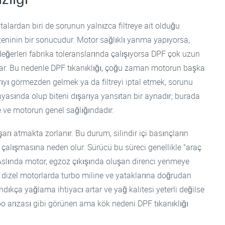
 hatalardan biri de sorunun yalnızca filtreye ait olduğu
eninin bir sonucudur. Motor sağlıklı yanma yapıyorsa,
 değerleri fabrika toleranslarında çalışıyorsa DPF çok uzun
par. Bu nedenle DPF tıkanıklığı, çoğu zaman motorun başka
arıyı görmezden gelmek ya da filtreyi iptal etmek, sorunu
yasında olup biteni dışarıya yansıtan bir aynadır; burada
e ve motorun genel sağlığındadır.
arı atmakta zorlanır. Bu durum, silindir içi basınçların
çalışmasına neden olur. Sürücü bu süreci genellikle “araç
 Aslında motor, egzoz çıkışında oluşan direnci yenmeye
li dizel motorlarda turbo miline ve yataklarına doğrudan
dıkça yağlama ihtiyacı artar ve yağ kalitesi yeterli değilse
o arızası gibi görünen ama kök nedeni DPF tıkanıklığı