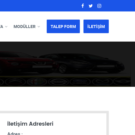
YA
MODÜLLER
TALEP FORM
İLETİŞİM
İletişim Adresleri
Adres :