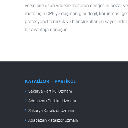
verse bile uzun vadede motorun dengesini bozar ve yü
motor için DPF’ye düşman gibi değil, korunması ger
profesyonel temizlik ve bilinçli kullanım sayesinde
bir avantaja dönüşür.
KATALIZÖR - PARTIKÜL
Sakarya Partikül Uzmanı
Adapazarı Partikül Uzmanı
Sakarya Katalizör Uzmanı
Adapazarı Katalizör Uzmanı