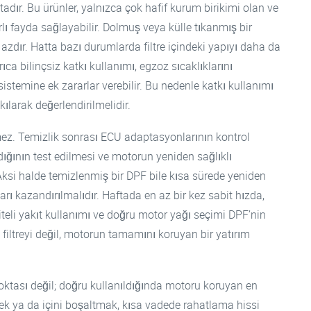
adır. Bu ürünler, yalnızca çok hafif kurum birikimi olan ve
ı fayda sağlayabilir. Dolmuş veya külle tıkanmış bir
azdır. Hatta bazı durumlarda filtre içindeki yapıyı daha da
rıca bilinçsiz katkı kullanımı, egzoz sıcaklıklarını
istemine ek zararlar verebilir. Bu nedenle katkı kullanımı
larak değerlendirilmelidir.
ez. Temizlik sonrası ECU adaptasyonlarının kontrol
ığının test edilmesi ve motorun yeniden sağlıklı
Aksi halde temizlenmiş bir DPF bile kısa sürede yeniden
arı kazandırılmalıdır. Haftada en az bir kez sabit hızda,
iteli yakıt kullanımı ve doğru motor yağı seçimi DPF’nin
 filtreyi değil, motorun tamamını koruyan bir yatırım
 noktası değil; doğru kullanıldığında motoru koruyan en
mek ya da içini boşaltmak, kısa vadede rahatlama hissi