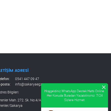
LETIŞIM ADRESI
elefon:
0541 447 09 47
-posta:
info@sakaryaegzoz.com
dres Bilgileri:
renler Mah. 272. Sk. No:4/A 1.Organize San. Bölgesi
renler/Sakarya