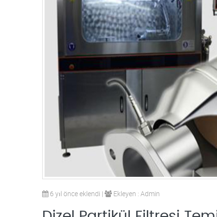
6 yıl önce eklendi |
Ekleyen : Admin
Dizel Partikül Filtresi Temi