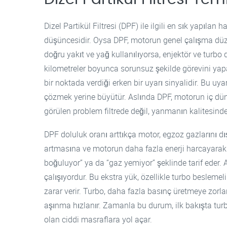
Dizel Partikül Filtresi (DPF) ile ilgili en sık yapılan
düşüncesidir. Oysa DPF, motorun genel çalışma düz
doğru yakıt ve yağ kullanılıyorsa, enjektör ve turbo
kilometreler boyunca sorunsuz şekilde görevini ya
bir noktada verdiği erken bir uyarı sinyalidir. Bu uy
çözmek yerine büyütür. Aslında DPF, motorun iç dün
görülen problem filtrede değil, yanmanın kalitesind
DPF doluluk oranı arttıkça motor, egzoz gazlarını dış
artmasına ve motorun daha fazla enerji harcayarak 
boğuluyor” ya da “gaz yemiyor” şeklinde tarif eder.
çalışıyordur. Bu ekstra yük, özellikle turbo besleme
zarar verir. Turbo, daha fazla basınç üretmeye zorlan
aşınma hızlanır. Zamanla bu durum, ilk bakışta turb
olan ciddi masraflara yol açar.