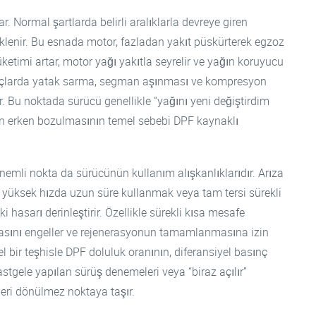
ar. Normal şartlarda belirli aralıklarla devreye giren
lenir. Bu esnada motor, fazladan yakıt püskürterek egzoz
üketimi artar, motor yağı yakıtla seyrelir ve yağın koruyucu
 araçlarda yatak sarma, segman aşınması ve kompresyon
ir. Bu noktada sürücü genellikle “yağını yeni değiştirdim
n erken bozulmasının temel sebebi DPF kaynaklı
nemli nokta da sürücünün kullanım alışkanlıklarıdır. Arıza
yüksek hızda uzun süre kullanmak veya tam tersi sürekli
 hasarı derinleştirir. Özellikle sürekli kısa mesafe
masını engeller ve rejenerasyonun tamamlanmasına izin
bir teşhisle DPF doluluk oranının, diferansiyel basınç
astgele yapılan sürüş denemeleri veya “biraz açılır”
ri dönülmez noktaya taşır.