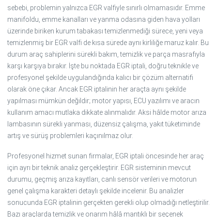
sebebi, problemin yalnızca EGR valfiyle sınırlı olmamasıdır. Emme
manifoldu, emme kanalları ve yanma odasına giden hava yolları
üzerinde biriken kurum tabakası temizlenmediği sürece, yeni veya
temizlenmiş bir EGR valfi de kısa sürede aynı kirliliğe maruz kalır. Bu
durum araç sahiplerini sürekli bakım, temizlik ve parça masrafıyla
karşı karşıya bırakır. İşte bu noktada EGR iptali, doğru teknikle ve
profesyonel şekilde uygulandığında kalıcı bir çözüm alternatifi
olarak öne çıkar. Ancak EGR iptalinin her araçta aynı şekilde
yapılması mümkün değildir; motor yapısı, ECU yazılımı ve aracın
kullanım amacı mutlaka dikkate alınmalıdır. Aksi hâlde motor arıza
lambasının sürekli yanması, düzensiz çalışma, yakıt tüketiminde
artış ve sürüş problemleri kaçınılmaz olur.
Profesyonel hizmet sunan firmalar, EGR iptali öncesinde her araç
için ayrı bir teknik analiz gerçekleştirir. EGR sisteminin mevcut
durumu, geçmiş arıza kayıtları, canlı sensör verileri ve motorun
genel çalışma karakteri detaylı şekilde incelenir. Bu analizler
sonucunda EGR iptalinin gerçekten gerekli olup olmadığı netleştirilir.
Bazı araçlarda temizlik ve onarım hâlâ mantıklı bir seçenek