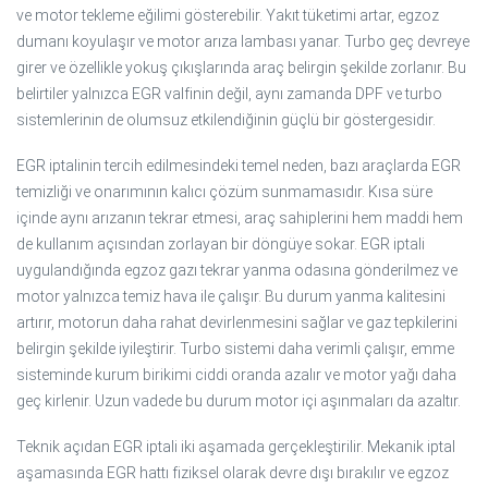
ve motor tekleme eğilimi gösterebilir. Yakıt tüketimi artar, egzoz
dumanı koyulaşır ve motor arıza lambası yanar. Turbo geç devreye
girer ve özellikle yokuş çıkışlarında araç belirgin şekilde zorlanır. Bu
belirtiler yalnızca EGR valfinin değil, aynı zamanda DPF ve turbo
sistemlerinin de olumsuz etkilendiğinin güçlü bir göstergesidir.
EGR iptalinin tercih edilmesindeki temel neden, bazı araçlarda EGR
temizliği ve onarımının kalıcı çözüm sunmamasıdır. Kısa süre
içinde aynı arızanın tekrar etmesi, araç sahiplerini hem maddi hem
de kullanım açısından zorlayan bir döngüye sokar. EGR iptali
uygulandığında egzoz gazı tekrar yanma odasına gönderilmez ve
motor yalnızca temiz hava ile çalışır. Bu durum yanma kalitesini
artırır, motorun daha rahat devirlenmesini sağlar ve gaz tepkilerini
belirgin şekilde iyileştirir. Turbo sistemi daha verimli çalışır, emme
sisteminde kurum birikimi ciddi oranda azalır ve motor yağı daha
geç kirlenir. Uzun vadede bu durum motor içi aşınmaları da azaltır.
Teknik açıdan EGR iptali iki aşamada gerçekleştirilir. Mekanik iptal
aşamasında EGR hattı fiziksel olarak devre dışı bırakılır ve egzoz