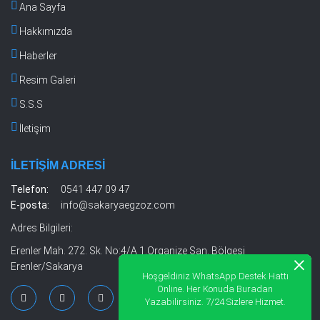
Ana Sayfa
Hakkımızda
Haberler
Resim Galeri
S.S.S
İletişim
İLETIŞIM ADRESI
Telefon:
0541 447 09 47
E-posta:
info@sakaryaegzoz.com
Adres Bilgileri:
Erenler Mah. 272. Sk. No:4/A 1.Organize San. Bölgesi
×
Erenler/Sakarya
Hoşgeldiniz WhatsApp Destek Hattı
Online. Her Konuda Buradan
Yazabilirsiniz. 7/24 Sizlere Hizmet.