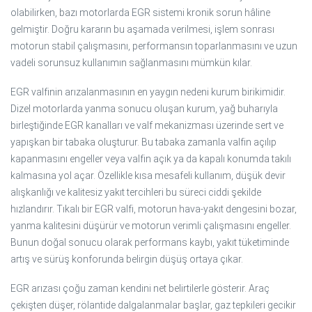
olabilirken, bazı motorlarda EGR sistemi kronik sorun hâline
gelmiştir. Doğru kararın bu aşamada verilmesi, işlem sonrası
motorun stabil çalışmasını, performansın toparlanmasını ve uzun
vadeli sorunsuz kullanımın sağlanmasını mümkün kılar.
EGR valfinin arızalanmasının en yaygın nedeni kurum birikimidir.
Dizel motorlarda yanma sonucu oluşan kurum, yağ buharıyla
birleştiğinde EGR kanalları ve valf mekanizması üzerinde sert ve
yapışkan bir tabaka oluşturur. Bu tabaka zamanla valfin açılıp
kapanmasını engeller veya valfin açık ya da kapalı konumda takılı
kalmasına yol açar. Özellikle kısa mesafeli kullanım, düşük devir
alışkanlığı ve kalitesiz yakıt tercihleri bu süreci ciddi şekilde
hızlandırır. Tıkalı bir EGR valfi, motorun hava-yakıt dengesini bozar,
yanma kalitesini düşürür ve motorun verimli çalışmasını engeller.
Bunun doğal sonucu olarak performans kaybı, yakıt tüketiminde
artış ve sürüş konforunda belirgin düşüş ortaya çıkar.
EGR arızası çoğu zaman kendini net belirtilerle gösterir. Araç
çekişten düşer, rölantide dalgalanmalar başlar, gaz tepkileri gecikir