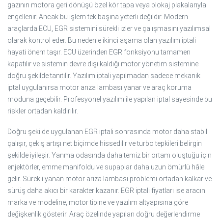
gazının motora geri dönüşü özel kör tapa veya blokaj plakalarıyla
engellenir. Ancak bu işlem tek başına yeterli değildir. Modern
araçlarda ECU, EGR sistemini sürekli izler ve çalışmasını yazılımsal
olarak kontrol eder. Bu nedenle ikinci aşama olan yazılım iptali
hayati önem taşır. ECU üzerinden EGR fonksiyonu tamamen
kapatılır ve sistemin devre dışı kaldığı motor yönetim sistemine
doğru şekilde tanıtılır. Yazılım iptali yapılmadan sadece mekanik
iptal uygulanırsa motor arıza lambası yanar ve araç koruma
moduna geçebilir. Profesyonel yazılım ile yapılan iptal sayesinde bu
riskler ortadan kaldırılır.
Doğru şekilde uygulanan EGR iptali sonrasında motor daha stabil
çalışır, çekiş artışı net biçimde hissedilir ve turbo tepkileri belirgin
şekilde iyileşir. Yanma odasında daha temiz bir ortam oluştuğu için
enjektörler, emme manifoldu ve supaplar daha uzun ömürlü hâle
gelir. Sürekli yanan motor arıza lambası problemi ortadan kalkar ve
sürüş daha akıcı bir karakter kazanır. EGR iptali fiyatları ise aracın
marka ve modeline, motor tipine ve yazılım altyapısına göre
değişkenlik gösterir. Araç özelinde yapılan doğru değerlendirme