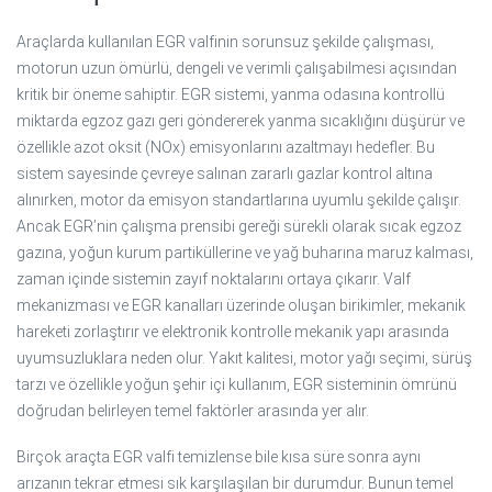
Araçlarda kullanılan EGR valfinin sorunsuz şekilde çalışması,
motorun uzun ömürlü, dengeli ve verimli çalışabilmesi açısından
kritik bir öneme sahiptir. EGR sistemi, yanma odasına kontrollü
miktarda egzoz gazı geri göndererek yanma sıcaklığını düşürür ve
özellikle azot oksit (NOx) emisyonlarını azaltmayı hedefler. Bu
sistem sayesinde çevreye salınan zararlı gazlar kontrol altına
alınırken, motor da emisyon standartlarına uyumlu şekilde çalışır.
Ancak EGR’nin çalışma prensibi gereği sürekli olarak sıcak egzoz
gazına, yoğun kurum partiküllerine ve yağ buharına maruz kalması,
zaman içinde sistemin zayıf noktalarını ortaya çıkarır. Valf
mekanizması ve EGR kanalları üzerinde oluşan birikimler, mekanik
hareketi zorlaştırır ve elektronik kontrolle mekanik yapı arasında
uyumsuzluklara neden olur. Yakıt kalitesi, motor yağı seçimi, sürüş
tarzı ve özellikle yoğun şehir içi kullanım, EGR sisteminin ömrünü
doğrudan belirleyen temel faktörler arasında yer alır.
Birçok araçta EGR valfi temizlense bile kısa süre sonra aynı
arızanın tekrar etmesi sık karşılaşılan bir durumdur. Bunun temel