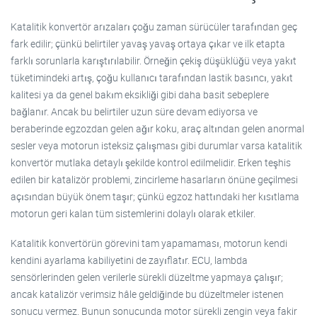
Katalitik konvertör arızaları çoğu zaman sürücüler tarafından geç
fark edilir; çünkü belirtiler yavaş yavaş ortaya çıkar ve ilk etapta
farklı sorunlarla karıştırılabilir. Örneğin çekiş düşüklüğü veya yakıt
tüketimindeki artış, çoğu kullanıcı tarafından lastik basıncı, yakıt
kalitesi ya da genel bakım eksikliği gibi daha basit sebeplere
bağlanır. Ancak bu belirtiler uzun süre devam ediyorsa ve
beraberinde egzozdan gelen ağır koku, araç altından gelen anormal
sesler veya motorun isteksiz çalışması gibi durumlar varsa katalitik
konvertör mutlaka detaylı şekilde kontrol edilmelidir. Erken teşhis
edilen bir katalizör problemi, zincirleme hasarların önüne geçilmesi
açısından büyük önem taşır; çünkü egzoz hattındaki her kısıtlama
motorun geri kalan tüm sistemlerini dolaylı olarak etkiler.
Katalitik konvertörün görevini tam yapamaması, motorun kendi
kendini ayarlama kabiliyetini de zayıflatır. ECU, lambda
sensörlerinden gelen verilerle sürekli düzeltme yapmaya çalışır;
ancak katalizör verimsiz hâle geldiğinde bu düzeltmeler istenen
sonucu vermez. Bunun sonucunda motor sürekli zengin veya fakir