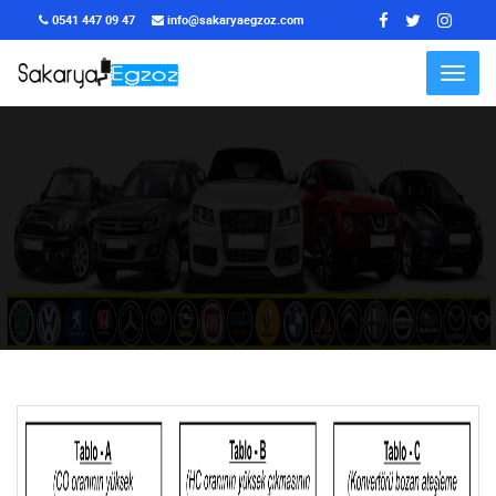
0541 447 09 47
info@sakaryaegzoz.com
Menu