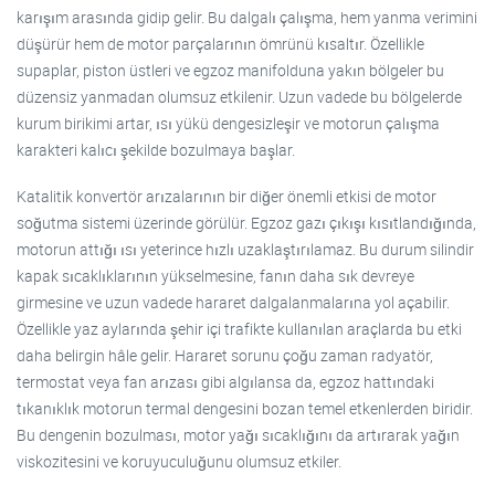
karışım arasında gidip gelir. Bu dalgalı çalışma, hem yanma verimini
düşürür hem de motor parçalarının ömrünü kısaltır. Özellikle
supaplar, piston üstleri ve egzoz manifolduna yakın bölgeler bu
düzensiz yanmadan olumsuz etkilenir. Uzun vadede bu bölgelerde
kurum birikimi artar, ısı yükü dengesizleşir ve motorun çalışma
karakteri kalıcı şekilde bozulmaya başlar.
Katalitik konvertör arızalarının bir diğer önemli etkisi de motor
soğutma sistemi üzerinde görülür. Egzoz gazı çıkışı kısıtlandığında,
motorun attığı ısı yeterince hızlı uzaklaştırılamaz. Bu durum silindir
kapak sıcaklıklarının yükselmesine, fanın daha sık devreye
girmesine ve uzun vadede hararet dalgalanmalarına yol açabilir.
Özellikle yaz aylarında şehir içi trafikte kullanılan araçlarda bu etki
daha belirgin hâle gelir. Hararet sorunu çoğu zaman radyatör,
termostat veya fan arızası gibi algılansa da, egzoz hattındaki
tıkanıklık motorun termal dengesini bozan temel etkenlerden biridir.
Bu dengenin bozulması, motor yağı sıcaklığını da artırarak yağın
viskozitesini ve koruyuculuğunu olumsuz etkiler.