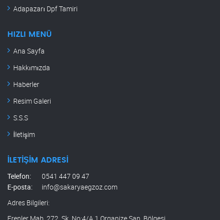
Adapazarı Dpf Tamiri
HIZLI MENÜ
Ana Sayfa
Hakkımızda
Haberler
Resim Galeri
S.S.S
İletişim
İLETIŞIM ADRESI
Telefon:
0541 447 09 47
E-posta:
info@sakaryaegzoz.com
Adres Bilgileri:
Erenler Mah. 272. Sk. No:4/A 1.Organize San. Bölgesi