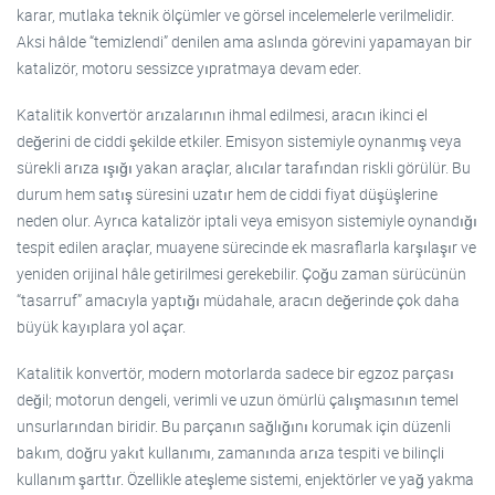
karar, mutlaka teknik ölçümler ve görsel incelemelerle verilmelidir.
Aksi hâlde “temizlendi” denilen ama aslında görevini yapamayan bir
katalizör, motoru sessizce yıpratmaya devam eder.
Katalitik konvertör arızalarının ihmal edilmesi, aracın ikinci el
değerini de ciddi şekilde etkiler. Emisyon sistemiyle oynanmış veya
sürekli arıza ışığı yakan araçlar, alıcılar tarafından riskli görülür. Bu
durum hem satış süresini uzatır hem de ciddi fiyat düşüşlerine
neden olur. Ayrıca katalizör iptali veya emisyon sistemiyle oynandığı
tespit edilen araçlar, muayene sürecinde ek masraflarla karşılaşır ve
yeniden orijinal hâle getirilmesi gerekebilir. Çoğu zaman sürücünün
“tasarruf” amacıyla yaptığı müdahale, aracın değerinde çok daha
büyük kayıplara yol açar.
Katalitik konvertör, modern motorlarda sadece bir egzoz parçası
değil; motorun dengeli, verimli ve uzun ömürlü çalışmasının temel
unsurlarından biridir. Bu parçanın sağlığını korumak için düzenli
bakım, doğru yakıt kullanımı, zamanında arıza tespiti ve bilinçli
kullanım şarttır. Özellikle ateşleme sistemi, enjektörler ve yağ yakma