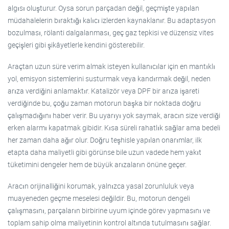
algısı oluşturur. Oysa sorun parçadan değil, geçmişte yapılan
müdahalelerin bıraktığı kalıcı izlerden kaynaklanır. Bu adaptasyon
bozulması, rölanti dalgalanması, geç gaz tepkisi ve düzensiz vites
geçişleri gibi şikâyetlerle kendini gösterebilir.
Araçtan uzun süre verim almak isteyen kullanıcılar için en mantıklı
yol, emisyon sistemlerini susturmak veya kandırmak değil, neden
arıza verdiğini anlamaktır. Katalizör veya DPF bir arıza işareti
verdiğinde bu, çoğu zaman motorun başka bir noktada doğru
çalışmadığını haber verir. Bu uyarıyı yok saymak, aracın size verdiği
erken alarmı kapatmak gibidir. Kısa süreli rahatlık sağlar ama bedeli
her zaman daha ağır olur. Doğru teşhisle yapılan onarımlar, ilk
etapta daha maliyetli gibi görünse bile uzun vadede hem yakıt
tüketimini dengeler hem de büyük arızaların önüne geçer.
Aracın orijinalliğini korumak, yalnızca yasal zorunluluk veya
muayeneden geçme meselesi değildir. Bu, motorun dengeli
çalışmasını, parçaların birbirine uyum içinde görev yapmasını ve
toplam sahip olma maliyetinin kontrol altında tutulmasını sağlar.