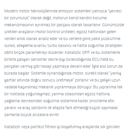
Modern motor teknolojilerinde emisyon sistemleri yalnızca “çevreci
bir zorunluluk” olarak değil, motorun kendi kendini koruma
mekanizmasının ayrılmaz bir parçası olarak tasarlanır. Günümüzde
üretilen araçların motor kontrol üniteleri, egzoz hattından gelen
verileri anlık olarak analiz eder ve bu verilere göre yakıt püskürtme
süresi, ateşleme avansı, turbo basıncı ve hatta soğutma stratejileri
dâhil birçok parametreyi düzenler. Katalizör, DPF ve bu sistemlerle
birlikte çalışan sensörler devre dışı bırakıldığında ECU hâlâ bu
parçalar varmış gibi hesap yapmaya devam eder. İşte asıl sorun da
burada başlar. Sistemle oynandığında motor, sürekli olarak “yanlış
şartlar altında doğru sonucu üretmeye” zorlanır ve bu çelişki uzun
vadede kaçınılmaz mekanik yıpranmaya dönüşür. Bu yıpranma tek
bir noktada yoğunlaşmaz; yanma odasından egzoz hattına,
yağlama devresinden soğutma sistemine kadar zincirleme etki
yaratır ve araç sahibinin ilk etapta fark etmediği küçük sapmalar
zamanla büyük arızalara evrilir.
Katalizör veya partikül filtresi içi boşaltılmış araçlarda sık görülen