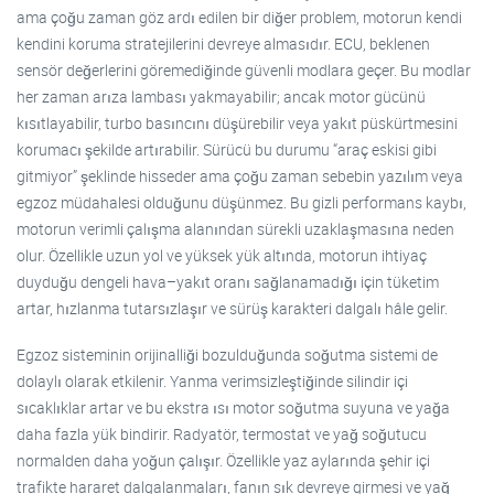
ama çoğu zaman göz ardı edilen bir diğer problem, motorun kendi
kendini koruma stratejilerini devreye almasıdır. ECU, beklenen
sensör değerlerini göremediğinde güvenli modlara geçer. Bu modlar
her zaman arıza lambası yakmayabilir; ancak motor gücünü
kısıtlayabilir, turbo basıncını düşürebilir veya yakıt püskürtmesini
korumacı şekilde artırabilir. Sürücü bu durumu “araç eskisi gibi
gitmiyor” şeklinde hisseder ama çoğu zaman sebebin yazılım veya
egzoz müdahalesi olduğunu düşünmez. Bu gizli performans kaybı,
motorun verimli çalışma alanından sürekli uzaklaşmasına neden
olur. Özellikle uzun yol ve yüksek yük altında, motorun ihtiyaç
duyduğu dengeli hava–yakıt oranı sağlanamadığı için tüketim
artar, hızlanma tutarsızlaşır ve sürüş karakteri dalgalı hâle gelir.
Egzoz sisteminin orijinalliği bozulduğunda soğutma sistemi de
dolaylı olarak etkilenir. Yanma verimsizleştiğinde silindir içi
sıcaklıklar artar ve bu ekstra ısı motor soğutma suyuna ve yağa
daha fazla yük bindirir. Radyatör, termostat ve yağ soğutucu
normalden daha yoğun çalışır. Özellikle yaz aylarında şehir içi
trafikte hararet dalgalanmaları, fanın sık devreye girmesi ve yağ