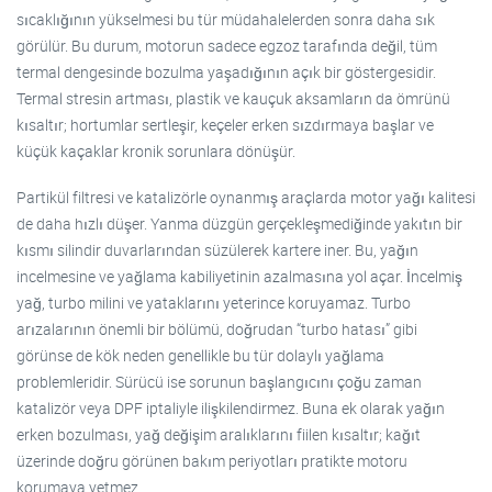
sıcaklığının yükselmesi bu tür müdahalelerden sonra daha sık
görülür. Bu durum, motorun sadece egzoz tarafında değil, tüm
termal dengesinde bozulma yaşadığının açık bir göstergesidir.
Termal stresin artması, plastik ve kauçuk aksamların da ömrünü
kısaltır; hortumlar sertleşir, keçeler erken sızdırmaya başlar ve
küçük kaçaklar kronik sorunlara dönüşür.
Partikül filtresi ve katalizörle oynanmış araçlarda motor yağı kalitesi
de daha hızlı düşer. Yanma düzgün gerçekleşmediğinde yakıtın bir
kısmı silindir duvarlarından süzülerek kartere iner. Bu, yağın
incelmesine ve yağlama kabiliyetinin azalmasına yol açar. İncelmiş
yağ, turbo milini ve yataklarını yeterince koruyamaz. Turbo
arızalarının önemli bir bölümü, doğrudan “turbo hatası” gibi
görünse de kök neden genellikle bu tür dolaylı yağlama
problemleridir. Sürücü ise sorunun başlangıcını çoğu zaman
katalizör veya DPF iptaliyle ilişkilendirmez. Buna ek olarak yağın
erken bozulması, yağ değişim aralıklarını fiilen kısaltır; kağıt
üzerinde doğru görünen bakım periyotları pratikte motoru
korumaya yetmez.