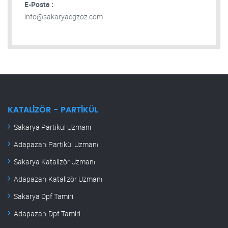
E-Posta :
info@sakaryaegzoz.com
KATALIZÖR - PARTIKÜL
Sakarya Partikül Uzmanı
Adapazarı Partikül Uzmanı
Sakarya Katalizör Uzmanı
Adapazarı Katalizör Uzmanı
Sakarya Dpf Tamiri
Adapazarı Dpf Tamiri