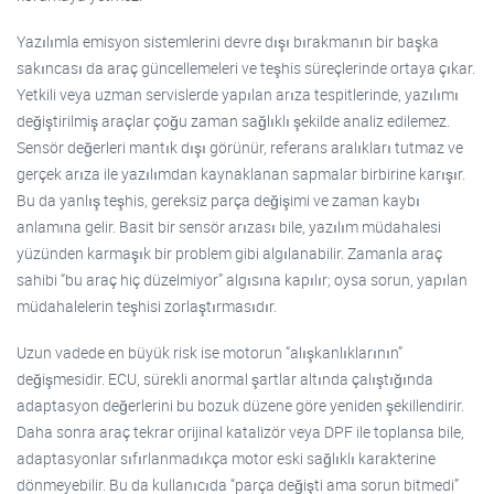
Yazılımla emisyon sistemlerini devre dışı bırakmanın bir başka
sakıncası da araç güncellemeleri ve teşhis süreçlerinde ortaya çıkar.
Yetkili veya uzman servislerde yapılan arıza tespitlerinde, yazılımı
değiştirilmiş araçlar çoğu zaman sağlıklı şekilde analiz edilemez.
Sensör değerleri mantık dışı görünür, referans aralıkları tutmaz ve
gerçek arıza ile yazılımdan kaynaklanan sapmalar birbirine karışır.
Bu da yanlış teşhis, gereksiz parça değişimi ve zaman kaybı
anlamına gelir. Basit bir sensör arızası bile, yazılım müdahalesi
yüzünden karmaşık bir problem gibi algılanabilir. Zamanla araç
sahibi “bu araç hiç düzelmiyor” algısına kapılır; oysa sorun, yapılan
müdahalelerin teşhisi zorlaştırmasıdır.
Uzun vadede en büyük risk ise motorun “alışkanlıklarının”
değişmesidir. ECU, sürekli anormal şartlar altında çalıştığında
adaptasyon değerlerini bu bozuk düzene göre yeniden şekillendirir.
Daha sonra araç tekrar orijinal katalizör veya DPF ile toplansa bile,
adaptasyonlar sıfırlanmadıkça motor eski sağlıklı karakterine
dönmeyebilir. Bu da kullanıcıda “parça değişti ama sorun bitmedi”