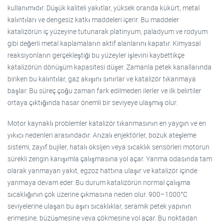
kullanımıdır. Düşük kaliteli yakıtlar, yüksek oranda kükürt, metal
kalıntıları ve dengesiz katkı maddeleri içerir. Bu maddeler
katalizörün iç yüzeyine tutunarak platinyum, paladyum ve rodyum
gibi değerli metal kaplamaların aktif alanlarını kapatır. Kimyasal
reaksiyonların gerçekleştiği bu yüzeyler işlevini kaybettikçe
katalizörün dönüşüm kapasitesi düşer. Zamanla petek kanallarında
biriken bu kalıntılar, gaz akışını sınırlar ve katalizör tıkanmaya
başlar. Bu süreç çoğu zaman fark edilmeden ilerler ve ilk belirtiler
ortaya çıktığında hasar önemli bir seviyeye ulaşmış olur.
Motor kaynaklı problemler katalizör tıkanmasının en yaygın ve en
yıkıcı nedenleri arasındadır. Arızalı enjektörler, bozuk ateşleme
sistemi, zayıf bujiler, hatalı oksijen veya sıcaklık sensörleri motorun
sürekli zengin karışımla çalışmasına yol açar. Yanma odasında tam
olarak yanmayan yakıt, egzoz hattına ulaşır ve katalizör içinde
yanmaya devam eder. Bu durum katalizörün normal çalışma
sıcaklığının çok üzerine çıkmasına neden olur. 900–1000°C
seviyelerine ulaşan bu aşırı sıcaklıklar, seramik petek yapının
erimesine, büzüşmesine veya çökmesine yol açar. Bu noktadan