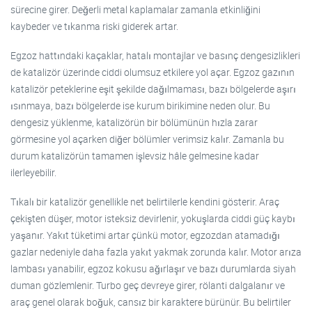
sürecine girer. Değerli metal kaplamalar zamanla etkinliğini
kaybeder ve tıkanma riski giderek artar.
Egzoz hattındaki kaçaklar, hatalı montajlar ve basınç dengesizlikleri
de katalizör üzerinde ciddi olumsuz etkilere yol açar. Egzoz gazının
katalizör peteklerine eşit şekilde dağılmaması, bazı bölgelerde aşırı
ısınmaya, bazı bölgelerde ise kurum birikimine neden olur. Bu
dengesiz yüklenme, katalizörün bir bölümünün hızla zarar
görmesine yol açarken diğer bölümler verimsiz kalır. Zamanla bu
durum katalizörün tamamen işlevsiz hâle gelmesine kadar
ilerleyebilir.
Tıkalı bir katalizör genellikle net belirtilerle kendini gösterir. Araç
çekişten düşer, motor isteksiz devirlenir, yokuşlarda ciddi güç kaybı
yaşanır. Yakıt tüketimi artar çünkü motor, egzozdan atamadığı
gazlar nedeniyle daha fazla yakıt yakmak zorunda kalır. Motor arıza
lambası yanabilir, egzoz kokusu ağırlaşır ve bazı durumlarda siyah
duman gözlemlenir. Turbo geç devreye girer, rölanti dalgalanır ve
araç genel olarak boğuk, cansız bir karaktere bürünür. Bu belirtiler