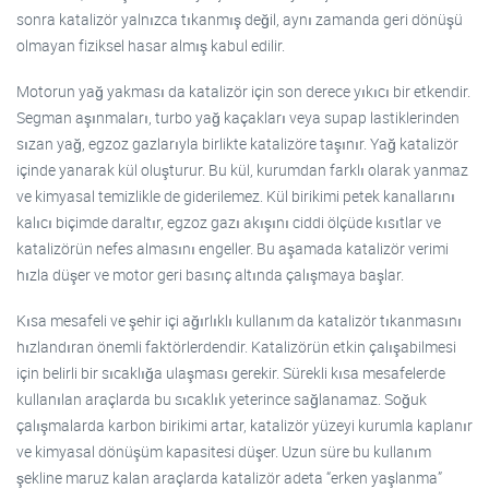
sonra katalizör yalnızca tıkanmış değil, aynı zamanda geri dönüşü
olmayan fiziksel hasar almış kabul edilir.
Motorun yağ yakması da katalizör için son derece yıkıcı bir etkendir.
Segman aşınmaları, turbo yağ kaçakları veya supap lastiklerinden
sızan yağ, egzoz gazlarıyla birlikte katalizöre taşınır. Yağ katalizör
içinde yanarak kül oluşturur. Bu kül, kurumdan farklı olarak yanmaz
ve kimyasal temizlikle de giderilemez. Kül birikimi petek kanallarını
kalıcı biçimde daraltır, egzoz gazı akışını ciddi ölçüde kısıtlar ve
katalizörün nefes almasını engeller. Bu aşamada katalizör verimi
hızla düşer ve motor geri basınç altında çalışmaya başlar.
Kısa mesafeli ve şehir içi ağırlıklı kullanım da katalizör tıkanmasını
hızlandıran önemli faktörlerdendir. Katalizörün etkin çalışabilmesi
için belirli bir sıcaklığa ulaşması gerekir. Sürekli kısa mesafelerde
kullanılan araçlarda bu sıcaklık yeterince sağlanamaz. Soğuk
çalışmalarda karbon birikimi artar, katalizör yüzeyi kurumla kaplanır
ve kimyasal dönüşüm kapasitesi düşer. Uzun süre bu kullanım
şekline maruz kalan araçlarda katalizör adeta “erken yaşlanma”