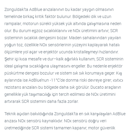
Zonguldak’ta AdBlue arızalarının bu kadar yaygın olmasının
temelinde birkaç kritik faktör bulunur. Bölgedeki dik ve uzun
rampalar, motorun sürekli yüksek yük altında çalışmasına neden
olur. Bu durum egzoz sıcaklıklarını ve NOx üretimini artırır, SCR
sisteminin sıcaklık dengesini bozar. Maden sahalarından yayılan
yoğun toz, özellikle NOx sensörlerinin yüzeyini kaplayarak hatalı
ölçümlere yol açar ve enjektör ucunda kristalleşmeyi hızlandırır.
Şehir içi kısa mesafe ve dur–kalk ağırlıklı kullanım, SCR sisteminin
ideal çalışma sıcaklığına ulaşmasını engeller. Bu nedenle enjektör
püskürtme dengesi bozulur ve sistem sık sık korumaya geçer. Kış
aylarında ise AdBlue’nun -11°C’de donma riski devreye girer; ısıtıcı
rezistans arızaları bu bölgede daha sık görülür. Ducato araçların
genellikle yük taşımacılığı için tercih edilmesi de NOx üretimini
artırarak SCR sistemini daha fazla zorlar.
Teknik açıdan bakıldığında Zonguldak’ta en sık karşılaşılan AdBlue
arızası NOx sensörü kaynaklıdır. NOx sensörü doğru veri
üretmediğinde SCR sistemi tamamen kapanır, motor güvenlik