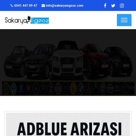
0541 447 09 47
info@sakaryaegzoz.com
Menu