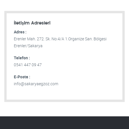
İletişim Adresleri
Adres :
Erenler Mah. 272. Sk. No:4/A 1.Organize San. Bölgesi
Erenler/Sakarya
Telefon :
0541 447 09 47
E-Posta :
info@sakaryaegzoz.com