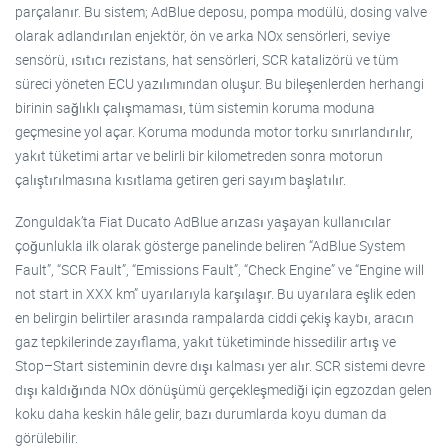
parçalanır. Bu sistem; AdBlue deposu, pompa modülü, dosing valve
olarak adlandırılan enjektör, ön ve arka NOx sensörleri, seviye
sensörü, ısıtıcı rezistans, hat sensörleri, SCR katalizörü ve tüm
süreci yöneten ECU yazılımından oluşur. Bu bileşenlerden herhangi
birinin sağlıklı çalışmaması, tüm sistemin koruma moduna
geçmesine yol açar. Koruma modunda motor torku sınırlandırılır,
yakıt tüketimi artar ve belirli bir kilometreden sonra motorun
çalıştırılmasına kısıtlama getiren geri sayım başlatılır.
Zonguldak’ta Fiat Ducato AdBlue arızası yaşayan kullanıcılar
çoğunlukla ilk olarak gösterge panelinde beliren “AdBlue System
Fault”, “SCR Fault”, “Emissions Fault”, “Check Engine” ve “Engine will
not start in XXX km” uyarılarıyla karşılaşır. Bu uyarılara eşlik eden
en belirgin belirtiler arasında rampalarda ciddi çekiş kaybı, aracın
gaz tepkilerinde zayıflama, yakıt tüketiminde hissedilir artış ve
Stop–Start sisteminin devre dışı kalması yer alır. SCR sistemi devre
dışı kaldığında NOx dönüşümü gerçekleşmediği için egzozdan gelen
koku daha keskin hâle gelir, bazı durumlarda koyu duman da
görülebilir.