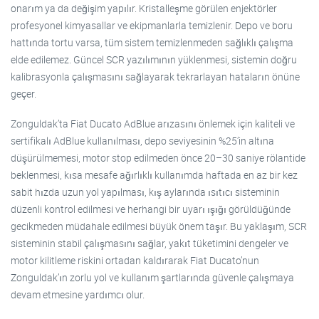
onarım ya da değişim yapılır. Kristalleşme görülen enjektörler
profesyonel kimyasallar ve ekipmanlarla temizlenir. Depo ve boru
hattında tortu varsa, tüm sistem temizlenmeden sağlıklı çalışma
elde edilemez. Güncel SCR yazılımının yüklenmesi, sistemin doğru
kalibrasyonla çalışmasını sağlayarak tekrarlayan hataların önüne
geçer.
Zonguldak’ta Fiat Ducato AdBlue arızasını önlemek için kaliteli ve
sertifikalı AdBlue kullanılması, depo seviyesinin %25’in altına
düşürülmemesi, motor stop edilmeden önce 20–30 saniye rölantide
beklenmesi, kısa mesafe ağırlıklı kullanımda haftada en az bir kez
sabit hızda uzun yol yapılması, kış aylarında ısıtıcı sisteminin
düzenli kontrol edilmesi ve herhangi bir uyarı ışığı görüldüğünde
gecikmeden müdahale edilmesi büyük önem taşır. Bu yaklaşım, SCR
sisteminin stabil çalışmasını sağlar, yakıt tüketimini dengeler ve
motor kilitleme riskini ortadan kaldırarak Fiat Ducato’nun
Zonguldak’ın zorlu yol ve kullanım şartlarında güvenle çalışmaya
devam etmesine yardımcı olur.