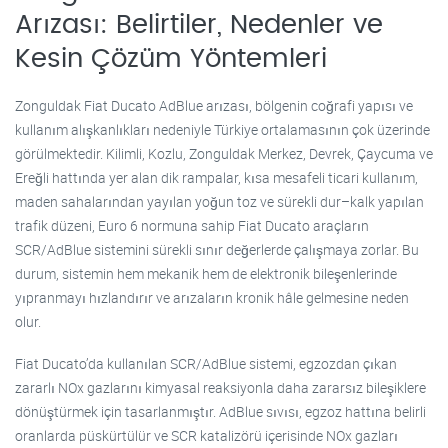
Arızası: Belirtiler, Nedenler ve
Kesin Çözüm Yöntemleri
Zonguldak Fiat Ducato AdBlue arızası, bölgenin coğrafi yapısı ve
kullanım alışkanlıkları nedeniyle Türkiye ortalamasının çok üzerinde
görülmektedir. Kilimli, Kozlu, Zonguldak Merkez, Devrek, Çaycuma ve
Ereğli hattında yer alan dik rampalar, kısa mesafeli ticari kullanım,
maden sahalarından yayılan yoğun toz ve sürekli dur–kalk yapılan
trafik düzeni, Euro 6 normuna sahip Fiat Ducato araçların
SCR/AdBlue sistemini sürekli sınır değerlerde çalışmaya zorlar. Bu
durum, sistemin hem mekanik hem de elektronik bileşenlerinde
yıpranmayı hızlandırır ve arızaların kronik hâle gelmesine neden
olur.
Fiat Ducato’da kullanılan SCR/AdBlue sistemi, egzozdan çıkan
zararlı NOx gazlarını kimyasal reaksiyonla daha zararsız bileşiklere
dönüştürmek için tasarlanmıştır. AdBlue sıvısı, egzoz hattına belirli
oranlarda püskürtülür ve SCR katalizörü içerisinde NOx gazları