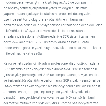
moduna geçer ve çalıştırma kısıtı başlar. AdBlue pompasının
basınç kaybetmesi, enjektörün yeterli ve doğru püskürtme
yapamamasına yol açar. Kristalleşme problemi, dosing valve
üzerinde sert tortu oluşturarak püskürtmenin tamamen
bozulmasına neden olur. Seviye sensörü arızalarında depo dolu olsa
bile “AdBlue Low” uyarısı devam edebilir. Isıtıcı rezistans
arızalarında ise donan AdBlue nedeniyle SCR sistemi tamamen
devre dışı kalır. 2021–2023 üretim yıllarına ait bazı Ducato
modellerinde görülen yazılım uyumsuzlukları da bu arızaların kalıcı
hâle gelmesine katkı sağlar.
Kalıcı ve net çözüm için ilk adım, profesyonel diagnostik cihazlarla
SCR sisteminin canlı değerlerinin okunmasıdır. NOx sensörlerinin
giriş ve çıkış ppm değerleri, AdBlue pompa basıncı, seviye sensörü
verileri, enjektör püskürtme performansı, SCR sıcaklık sensörleri ve
ısıtıcı rezistans akım değerleri birlikte değerlendirilmelidir. Bu analiz,
arızanın sensör, pompa, enjektör ya da yazılım kaynaklı olup
olmadığını net şekilde ortaya koyar. Arızalı NOx sensörleri tamir
edilmez ve mutlaka yenisiyle değiştirilir. Pompa basıncı yetersizse