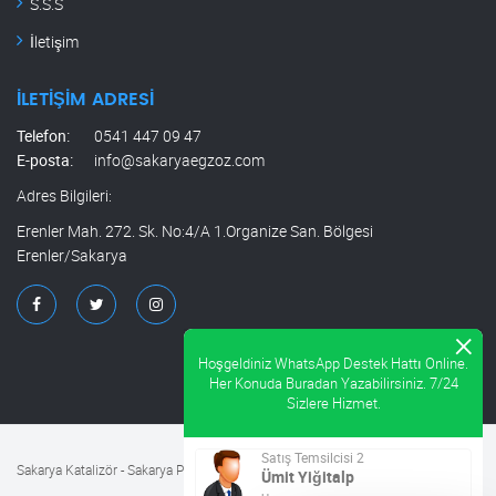
S.S.S
İletişim
İLETIŞIM ADRESI
Telefon:
0541 447 09 47
E-posta:
info@sakaryaegzoz.com
Adres Bilgileri:
Erenler Mah. 272. Sk. No:4/A 1.Organize San. Bölgesi
Erenler/Sakarya
Sakarya Katalizör - Sakarya Partikül