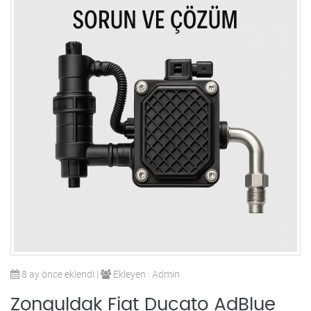
8 ay önce eklendi |
Ekleyen : Admin
Zonguldak Fiat Ducato AdBlue